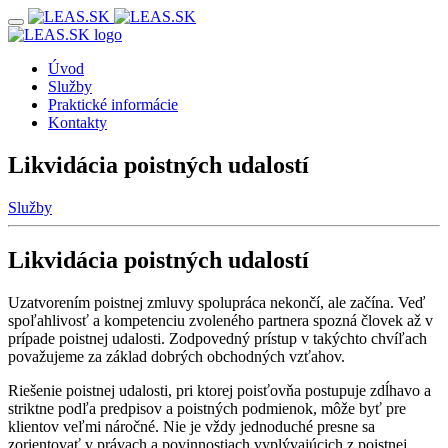
Úvod
Služby
Praktické informácie
Kontakty
Likvidácia poistných udalostí
Služby
Likvidácia poistných udalostí
Uzatvorením poistnej zmluvy spolupráca nekončí, ale začína. Veď
spoľahlivosť a kompetenciu zvoleného partnera spozná človek až v
prípade poistnej udalosti. Zodpovedný prístup v takýchto chvíľach
považujeme za základ dobrých obchodných vzťahov.
Riešenie poistnej udalosti, pri ktorej poisťovňa postupuje zdĺhavo a
striktne podľa predpisov a poistných podmienok, môže byť pre
klientov veľmi náročné. Nie je vždy jednoduché presne sa
zorientovať v právach a povinnostiach vyplývajúcich z poistnej