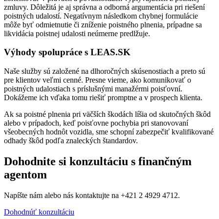
zmluvy. Dôležitá je aj správna a odborná argumentácia pri riešení
poistných udalostí. Negatívnym následkom chybnej formulácie
môže byť odmietnutie či zníženie poistného plnenia, prípadne sa
likvidácia poistnej udalosti neúmerne predlžuje.
Výhody spolupráce s LEAS.SK
Naše služby sú založené na dlhoročných skúsenostiach a preto sú
pre klientov veľmi cenné. Presne vieme, ako komunikovať o
poistných udalostiach s príslušnými manažérmi poisťovní.
Dokážeme ich vďaka tomu riešiť promptne a v prospech klienta.
Ak sa poistné plnenia pri väčších škodách líšia od skutočných škôd
alebo v prípadoch, keď poisťovne pochybia pri stanovovaní
všeobecných hodnôt vozidla, sme schopní zabezpečiť kvalifikované
odhady škôd podľa znaleckých štandardov.
Dohodnite si konzultáciu s finančným
agentom
Napíšte nám alebo nás kontaktujte na +421 2 4929 4712.
Dohodnúť konzultáciu